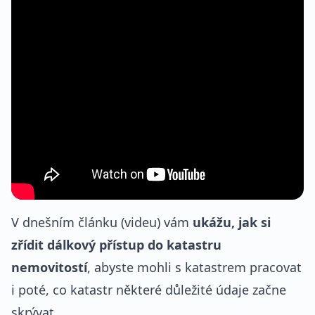
V dnešním článku (videu) vám
ukážu, jak si
zřídit dálkový přístup do katastru
nemovitostí
, abyste mohli s katastrem pracovat
i poté, co katastr některé důležité údaje začne
skrývat.