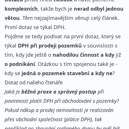
komplexních
, takže bych je
nerad odbyl jednou
větou
. Těm nejzajímavějším věnuji celý článek.
První dotaz se týkal DPH.
Pojďme se tedy podívat na první dotaz, který se
týkal
DPH při prodeji pozemků
v souvislosti s
tím, kdy jde ještě o
nahodilou činnost a kdy
již
o podnikání
. Otázkou s tím spojenou také je -
kdy se
jedná o pozemek stavební a kdy ne
?
Dotaz od našeho čtenáře
Jaká je
běžná praxe a správný postup
při
povinnosti platit DPH při obchodování s pozemky?
Pokud nákup a prodej nemovitosti je realizován
přes obchodní společnost (plátce DPH), tak
například po zbourání rodinného domu by měl být