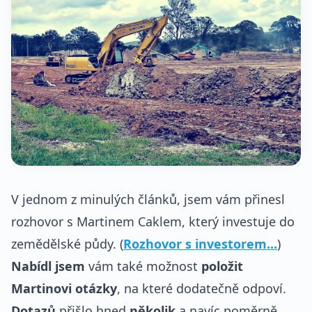
V jednom z minulých článků, jsem vám přinesl
rozhovor s Martinem Caklem, který investuje do
zemědělské půdy. (
Rozhovor s investorem...
)
Nabídl jsem
vám také možnost
položit
Martinovi otázky
, na které dodatečně odpoví.
Dotazů
přišlo hned
několik
a navíc poměrně